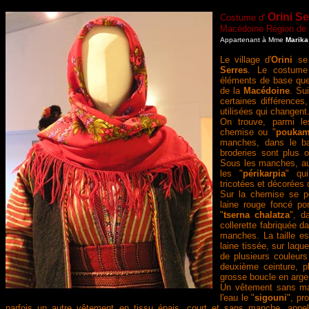
Orini Se
Costume d'
Macédoine Région de
Appartenant à Mme
Marika
Le village d'
Orini
se 
Serres
. Le costume
éléments de base que 
de la
Macédoine
. Su
certaines différences
utilisées qui changent
On trouve, parmi le
chemise ou "
poukam
manches, dans le ba
broderies sont plus o
Sous les manches, au 
les "
périkarpia
" qu
tricotées et décorées 
Sur la chemise se p
laine rouge foncé po
"
tserna
chalatza
", d
collerette fabriquée d
manches. La taille es
laine tissée, sur laque
de plusieurs couleur
deuxième ceinture, p
grosse boucle en arge
Un vêtement sans man
l'eau le "
sigouni
", pr
parfois un autre vêtement en tissu épais, court et sans manche, appe