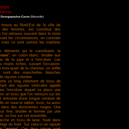
rron
Sèrrès
 Georgopoulos-Caron
(Marseille)
trouve au Nord-Est de la ville de
 des femmes, est constitué des
l'on retrouve souvent dans le reste
ivant les circonstances, on constate
, mais ce sont surtout les matières
.
s éléments qui le constituent, la
isso
", en coton blanc, brodée aux
s de la jupe et à l'encolure. Les
u moins riches, suivant l'occasion.
trois-quart de la chemise, on enfile
i sont des manchettes blanches
de rayures colorées.
orte un long vêtement de tissu de
rtant des rayures verticales appelé
ans l'encolure duquel se place une
ans un tissu que l'on retrouve sur les
t entourée d'une longue ceinture de
lle on noue le tablier, tissé, lui aussi
s dans des dominantes rouges. Une
lus fine, brodée et fermée par une
nt, se fixe sur cet ensemble.
che en tissu de laine, foulé dans
otège du froid. Sur celui-ci on rajoute
lé "
gouna
". Ces deux pièces sont