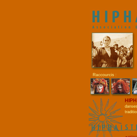
Raccourcis :
HIPH
danses
tradit
HIPHA