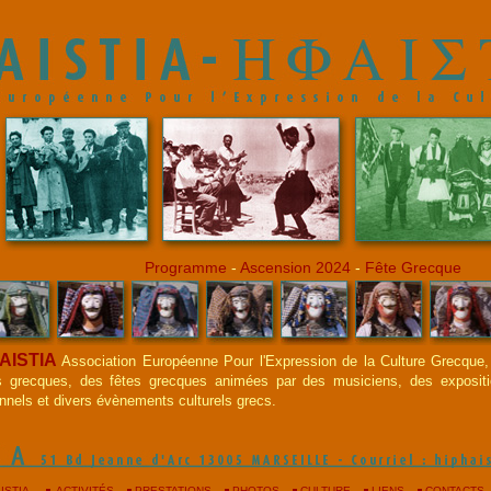
Programme
-
Ascension 2024
-
Fête Grecque
AISTIA
Association Européenne Pour l'Expression de la Culture Grecque
 grecques, des fêtes grecques animées par des musiciens, des exposit
ionnels et divers évènements culturels grecs.
ISTIA
ACTIVITÉS
PRESTATIONS
PHOTOS
CULTURE
LIENS
CONTACTS